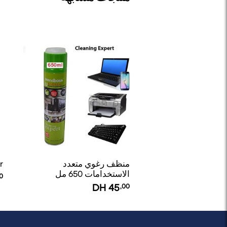
منظف رغوي متعدد
r
الاستخدامات 650 مل
0
للحواسيب والسيارات
DH
45
,00
Handboss