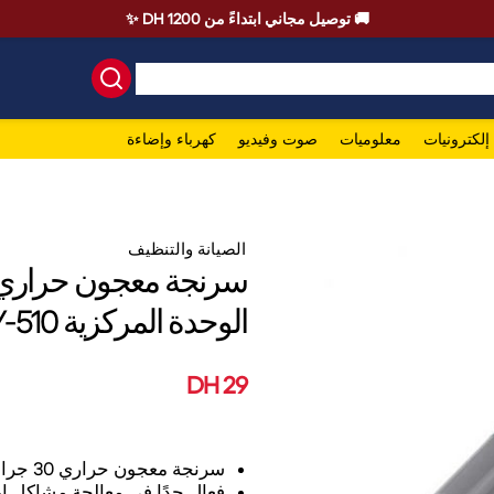
🚚 توصيل مجاني ابتداءً من 1200 DH ✨
إلكترونيات
معلوميات
صوت وفيديو
كهرباء وإضاءة
الصيانة والتنظيف
الوحدة المركزية CPU GPU PC HY-510
29 DH
سرنجة معجون حراري 30 جرام لمبردات المعالجات
فعال جدًا في معالجة مشاكل ا