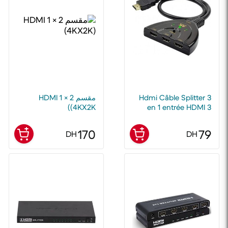
Hdmi Câble Splitter 3
مقسم HDMI 1 × 2
(4KX2K)
en 1 entrée HDMI 3
sortie 4K
170
79
DH
DH