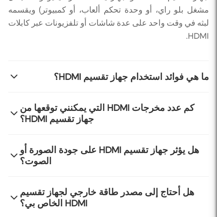
مشغل بلو راي، أو وحدة تحكم ألعاب، أو كمبيوتر) ويقسمه
لبثه في وقت واحد على عدة شاشات أو تلفزيونات عبر كابلات
HDMI.
ما هي فوائد استخدام جهاز تقسيم HDMI؟
تسمح لك أجهزة تقسيم HDMI بمشاركة نفس المحتوى
كم عدد مخرجات HDMI التي يمكنني توقعها من
جهاز تقسيم HDMI؟
المرئي بسهولة على شاشات متعددة. هذا مثالي للعروض
التقديمية، أو في مساحات البيع، أو في غرف الترفيه المنزلي،
أو عندما تريد مشاهدة نفس الشيء على تلفزيونات متعددة
تتوفر أجهزة تقسيم HDMI بعدد مختلف من المخارج، وأكثرها
هل يؤثر جهاز تقسيم HDMI على جودة الصورة أو
دون الحاجة لتغيير المصدر.
الصوت؟
شيوعًا هي 2 أو 4 أو 8 مخارج. يعتمد الاختيار على احتياجاتك
الخاصة فيما يتعلق بعدد الشاشات التي تريد توصيلها.
بشكل عام، لا تؤدي أجهزة تقسيم HDMI الجيدة إلى تدهور
هل أحتاج إلى مصدر طاقة خارجي لجهاز تقسيم
HDMI الخاص بي؟
جودة الصورة أو الصوت، بشرط أن تدعم الكابلات والشاشات