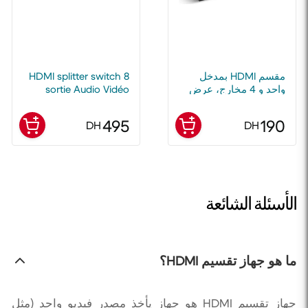
مقسم HDMI بمدخل
HDMI splitter switch 8
واحد و 4 مخارج، عرض
sortie Audio Vidéo
4K متعدد، للتلفاز عالي
FullHD
الدقة، دي في دي،
495
190
DH
DH
بلايستيشن 4، إكس
بوكس
الأسئلة الشائعة
ما هو جهاز تقسيم HDMI؟
جهاز تقسيم HDMI هو جهاز يأخذ مصدر فيديو واحد (مثل