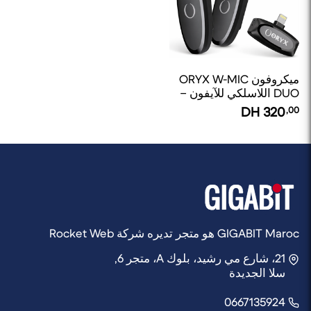
ميكروفون ORYX W-MIC
DUO اللاسلكي للآيفون –
ميكروفون لافالير لاسلكي
DH
320
,00
(ميكروفون ياقة)
GIGABIT Maroc هو متجر تديره شركة Rocket Web
21، شارع مي رشيد، بلوك A، متجر 6,
سلا الجديدة
0667135924