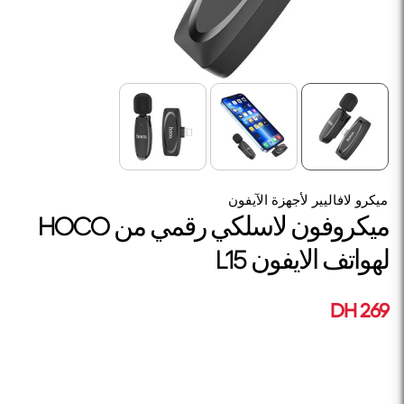
ميكرو لافاليير لأجهزة الآيفون
ميكروفون لاسلكي رقمي من HOCO
لهواتف الايفون L15
269 DH