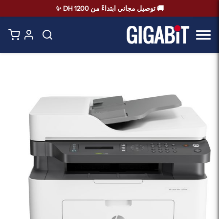
🚚 توصيل مجاني ابتداءً من 1200 DH ✨