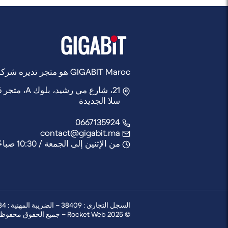
GIGABIT Maroc هو متجر تديره شركة Rocket Web
21، شارع مي رشيد، بلوك A، متجر 6,
سلا الجديدة
0667135924
contact@gigabit.ma
من الإثنين إلى الجمعة / 10:30 صباحًا - 21:30 مساءً
السجل التجاري : 38409 – الضريبة المهنية : 63503784 – التعريف الجبائي : 54009946 – CNSS : 5089771 – ICE : 003377249000097
© 2025 Rocket Web – جميع الحقوق محفوظة