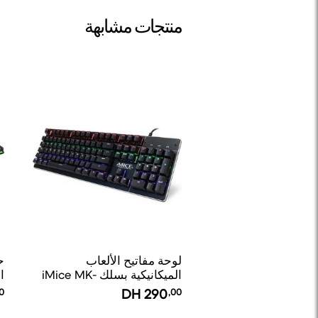
منتجات مشابهة
لوحة مفاتيح الألعاب
ح
الميكانيكية بسلك iMice MK-
0
X80
0
DH
290
,00