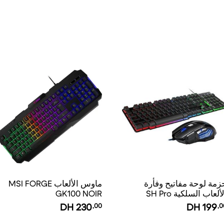
زمة لوحة مفاتيح وفأرة
ماوس الألعاب MSI FORGE
الألعاب السلكية SH Pro
GK100 NOIR
Gaming AN-30
DH
230
,00
DH
199
,0