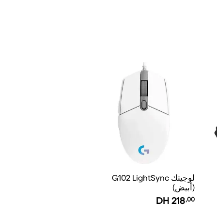
لوجيتك G102 LightSync
(أبيض)
DH
218
,00