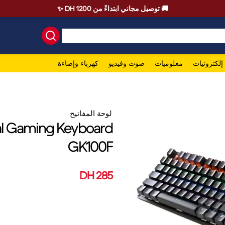
🚚 توصيل مجاني ابتداءً من 1200 DH ✨
إلكترونيات
معلوميات
صوت وفيديو
كهرباء وإضاءة
لوحة المفاتيح
l Gaming Keyboard
GK100F
285 DH