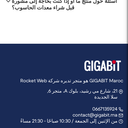
أسئلة حول منتج ما أو إذا كنت بحاجة إلى مشورة
المصنعة، والذي يمكن أن يختلف طوله اعتمادًا على العنصر
قبل شراء معدات الحاسوب؟
والعلامة التجارية. عادةً ما يتم تحديد تفاصيل الضمان في
صفحة المنتج لكل عنصر.
فريق مستشارينا تحت تصرفكم للمساعدة. يمكنكم الاتصال
بنا عبر الهاتف، أو البريد الإلكتروني، أو من خلال نموذج
الاتصال الخاص بنا على الموقع. يسعدنا أن نرشدكم في
اختياركم وأن نجيب على جميع استفساراتكم المتعلقة
بمنتجاتنا الحاسوبية.
GIGABIT Maroc هو متجر تديره شركة Rocket Web
21، شارع مي رشيد، بلوك A، متجر 6,
سلا الجديدة
0667135924
contact@gigabit.ma
من الإثنين إلى الجمعة / 10:30 صباحًا - 21:30 مساءً