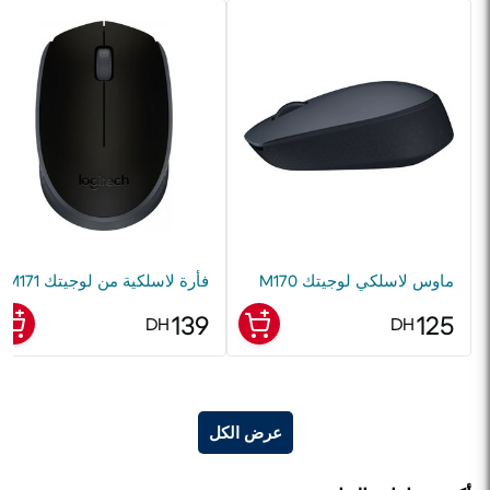
ماوس لاسلكي لوجيتك M170
فأرة لاسلكية من لوجيتك M171
139
125
DH
DH
عرض الكل