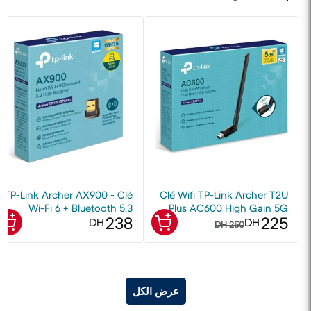
TP-Link Archer AX900 - Clé
Clé Wifi TP-Link Archer T2U
Wi-Fi 6 + Bluetooth 5.3
Plus AC600 High Gain 5G
238
225
DH
DH
250 DH
عرض الكل