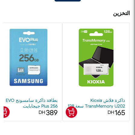
التخزين
ذاكرة فلاش Kioxia
بطاقة ذاكرة سامسونج EVO
TransMemory U202 سعة 128
Plus 256 جيجابايت
389
165
جيجابايت USB 2.0 باللون
MicroSDXC UHS-I الفئة 10
DH
DH
الأبيض