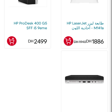
طابعة ليزر HP LaserJet
HP ProDesk 400 G5
M141a - أحادية اللون
SFF i5 9eme
ومتعددة الوظائف
génération 8Go RAM
256Go SSD
2499
1886
DH
DH
1940 DH