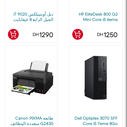
HP EliteDesk 800 G2
ديل أوبتيبلكس 9020 i7
Mini Core i5 6eme
الجيل الرابع 8 غيغابايت
Génération – 8 Go
رام 256 غيغابايت إس
RAM – SSD 256 Go
إس دي مجدد
1290
1250
DH
DH
Dell Optiplex 3070 SFF
طابعة Canon PIXMA
Core i5 7eme 8Go
G2430 متعددة الوظائف