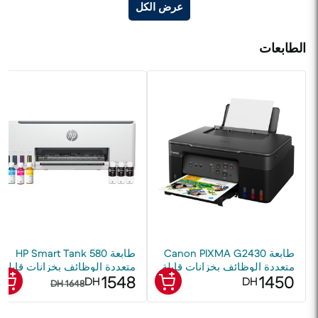
عرض الكل
الطابعات
طابعة Canon PIXMA G2430
طابعة HP Smart Tank 580
متعددة الوظائف بخزانات قابلة
متعددة الوظائف بخزانات قابلة
1548
1450
لإعادة الملء
لإعادة التعبئة
DH
DH
1648 DH