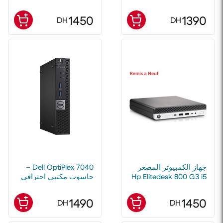
RAM 128Go SSD
بخزانات قابلة لإعادة
الملء
1450
1390
DH
DH
جهاز الكمبيوتر المصغر
Dell OptiPlex 7040 –
Hp Elitedesk 800 G3 i5
حاسوب مكتبي احترافي
الجيل السادس - ذاكرة
وصول عشوائي 8
1490
1450
DH
DH
جيجابايت DDR4 - سعة
تخزين 256 جيجابايت