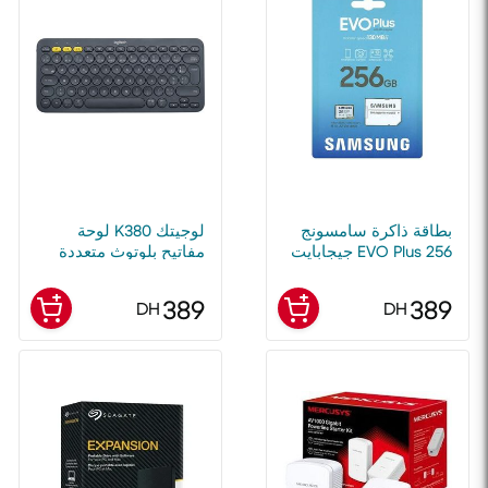
بطاقة ذاكرة سامسونج
لوجيتك K380 لوحة
EVO Plus 256 جيجابايت
مفاتيح بلوتوث متعددة
MicroSDXC UHS-I الفئة
الأجهزة - رمادي داكن -
10
FRA - 12 شهرًا -
389
389
DH
DH
CENTRAL