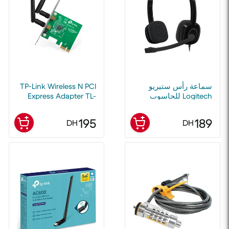
سماعة رأس ستيريو
TP-Link Wireless N PCI
Logitech للحاسوب
Express Adapter TL-
موديل H151
WN881ND 300Mbps
195
189
DH
DH