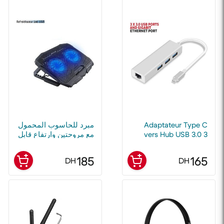
Adaptateur Type C
مبرد للحاسوب المحمول
vers Hub USB 3.0 3
مع مروحتين وارتفاع قابل
ports + Ethernet
للتعديل (7 مستويات)
réseau RJ45 - Boîtier
185
165
DH
DH
aluminium USB