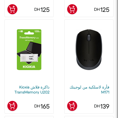
125
125
DH
DH
فأرة لاسلكية من لوجيتك
ذاكرة فلاش Kioxia
TransMemory U202
M171
سعة 128 جيجابايت USB
2.0 باللون الأبيض
165
139
DH
DH