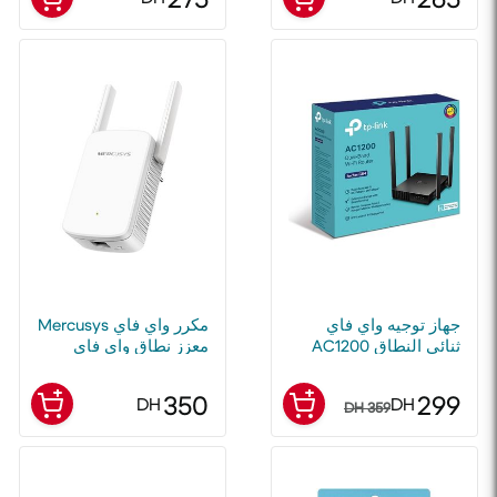
جهاز توجيه واي فاي
مكرر واي فاي Mercusys
ثنائي النطاق AC1200
معزز نطاق واي فاي
من TP-LINK ARCHER
AC1200
C54
350
299
DH
DH
359 DH