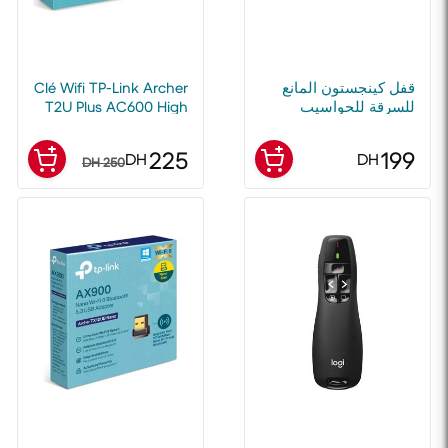
قفل كينجستون المانع
Clé Wifi TP-Link Archer
للسرقة للحواسيب
T2U Plus AC600 High
المحمولة
Gain 5G
225
199
DH
DH
250 DH