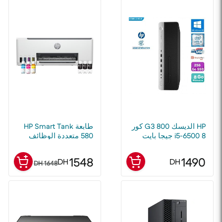
SSD - مجدد
HP الديسك 800 G3 كور
طابعة HP Smart Tank
i5-6500 8 جيجا بايت
580 متعددة الوظائف
256 جيجا بايت SSD -
بخزانات قابلة لإعادة
مجدد
التعبئة
1548
1490
DH
DH
1648 DH