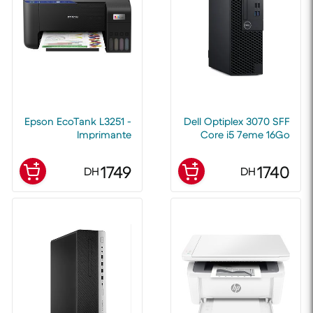
Epson EcoTank L3251 -
Dell Optiplex 3070 SFF
Imprimante
Core i5 7eme 16Go
Multifonction à
RAM 128Go SSD
Réservoirs
1749
1740
DH
DH
rechargeables