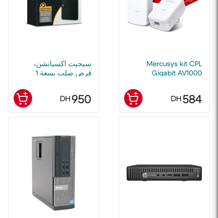
Mercusys kit CPL
سيجيت اكسبانشن،
Gigabit AV1000
قرص صلب بسعة 1
Couverture, pack 2
تيرابايت، محمول خارجي
CPL 1000 Mbps MP500
950
584
DH
DH
KIT