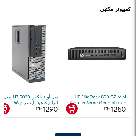
كمبيوتر مكتبي
HP EliteDesk 800 G2 Mini
ديل أوبتيبلكس 9020 i7 الجيل
Core i5 6eme Génération –
الرابع 8 غيغابايت رام 256
1290
1250
8 Go RAM – SSD 256 Go
غيغابايت إس إس دي مجدد
DH
DH