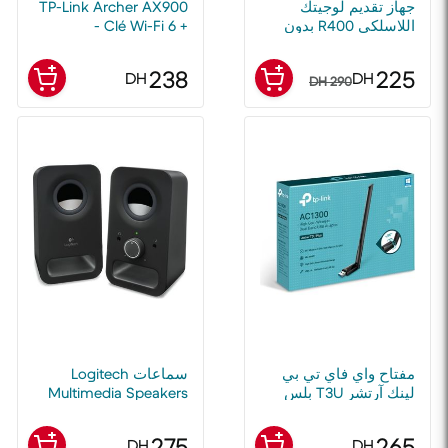
جهاز تقديم لوجيتك
TP-Link Archer AX900
اللاسلكي R400 بدون
- Clé Wi-Fi 6 +
أسلاك (قابل للتكييف)
Bluetooth 5.3
238
225
DH
DH
290 DH
مفتاح واي فاي تي بي
سماعات Logitech
لينك آرتشر T3U بلس
Multimedia Speakers
AC1300 عالي الكسب
Z150 (أسود)
5G
275
265
DH
DH