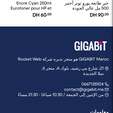
حبر طابعة يورو تونر أحمر
Encre Cyan 250ml
500 مل عالي الجودة
Eurotoner pour HP et
متوافق مع جميع الطابعات.
Canon
DH
60
,00
DH
90
,00
GIGABIT Maroc هو متجر تديره شركة Rocket Web
21، شارع مي رشيد، بلوك A، متجر 6,
سلا الجديدة
0667135924
contact@gigabit.ma
من الإثنين إلى الجمعة / 10:30 صباحًا - 21:30 مساءً
معلومات