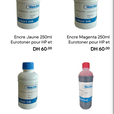
Encre Jaune 250ml
Encre Magenta 250ml
Eurotoner pour HP et
Eurotoner pour HP et
Canon
Canon
DH
60
,00
DH
60
,00