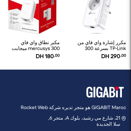
مكرر إشارة واي فاي من
مكبر نطاق واي فاي
TP-Link بسرعة 300
mercusys 300 ميجابت
ميجابت في الثانية مع
في الثانية ME10
DH
180
,00
DH
290
,00
مقبس جيجون TL-
WA865RE.
GIGABIT Maroc هو متجر تديره شركة Rocket Web
21، شارع مي رشيد، بلوك A، متجر 6,
سلا الجديدة