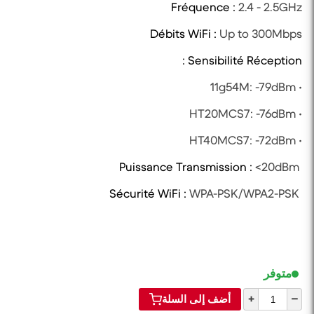
Fréquence :
2.4 - 2.5GHz
Débits WiFi :
Up to 300Mbps
Sensibilité Réception :
• 11g54M: -79dBm
• HT20MCS7: -76dBm
• HT40MCS7: -72dBm
<20dBm
Puissance Transmission :
WPA-PSK/WPA2-PSK
Sécurité WiFi :
متوفر
+
–
أضف إلى السلة