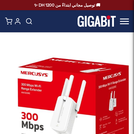
🚚 توصيل مجاني ابتداءً من 1200 DH ✨