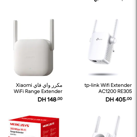
tp-link Wifi Extender
مكرر واي فاي Xiaomi
WiFi Range Extender
AC1200 RE305
N300
DH
148
,00
DH
405
,00