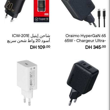
Oraimo HyperGaN 65
شاحن إيتيل ICW-201E
65W - Chargeur Ultra-
أسود 20 واط شحن سريع
Rapide Téléphones,
DH
109
,00
DH
345
,00
Tablettes et Laptops