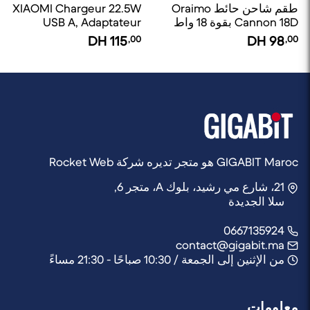
طقم شاحن حائط Oraimo
XIAOMI Chargeur 22.5W
Cannon 18D بقوة 18 واط
USB A, Adaptateur
من نوع C
Charge Rapide
DH
115
,00
DH
98
,00
GIGABIT Maroc هو متجر تديره شركة Rocket Web
21، شارع مي رشيد، بلوك A، متجر 6,
سلا الجديدة
0667135924
contact@gigabit.ma
من الإثنين إلى الجمعة / 10:30 صباحًا - 21:30 مساءً
معلومات