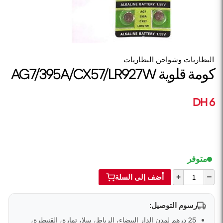
البطاريات وشواحن البطاريات
كومة قلوية AG7/395A/CX57/LR927W
6 DH
متوفر
+
–
أضف إلى السلة
رسوم التوصيل:
25 درهم لمدن الدار البيضاء، الرباط، سلا، تمارة، القنيطرة،