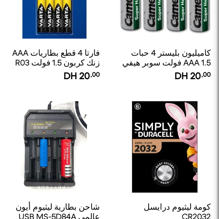
كاميليون بليستر 4 حبات
فارتا 4 قطع بطاريات AAA
AAA 1.5 فولت سوبر هيفي
زنك كربون 1.5 فولت R03
ديوتي LR03
سوبر هيفي ديوتي
DH
20
,00
DH
20
,00
كومة ليثيوم درايسل
شاحن بطارية ليثيوم أيون
CR2032
عالمي USB MS-5D84A