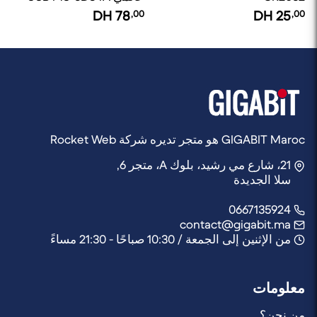
18650
DH
78
,00
DH
25
,00
GIGABIT Maroc هو متجر تديره شركة Rocket Web
21، شارع مي رشيد، بلوك A، متجر 6,
سلا الجديدة
0667135924
contact@gigabit.ma
من الإثنين إلى الجمعة / 10:30 صباحًا - 21:30 مساءً
معلومات
من نحن؟