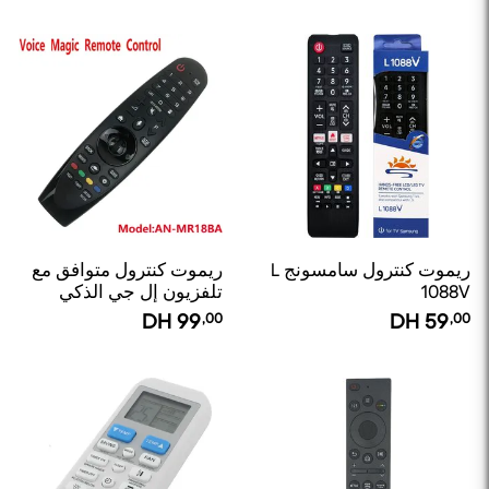
ريموت كنترول سامسونج L
ريموت كنترول متوافق مع
1088V
تلفزيون إل جي الذكي
بتقنية Magic
DH
99
,00
DH
59
,00