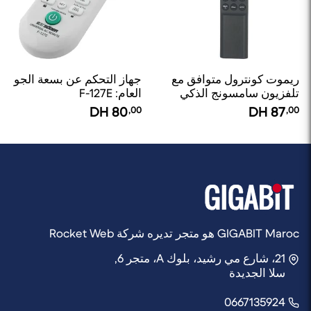
ريموت كونترول متوافق مع
جهاز التحكم عن بسعة الجو
تلفزيون سامسونج الذكي
العام: F-127E
DH
80
,00
DH
87
,00
GIGABIT Maroc هو متجر تديره شركة Rocket Web
21، شارع مي رشيد، بلوك A، متجر 6,
سلا الجديدة
0667135924