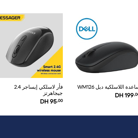
عدة اللاسلكية ديل WM126
فأر لاسلكي إيساجر 2.4
جيجاهرتز
DH
199
,0
DH
95
,00