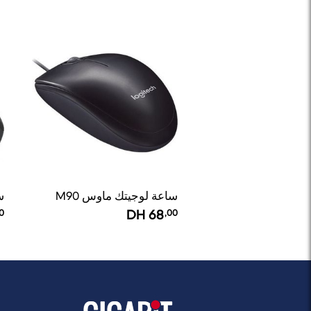
ساعة لوجيتك ماوس M90
سا
0
DH
68
,00