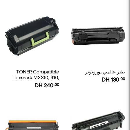
طنر عالمي يوروتونر
TONER Compatible
Lexmark MX310, 410,
DH
130
,00
510, 511, 610, 611
DH
240
,00