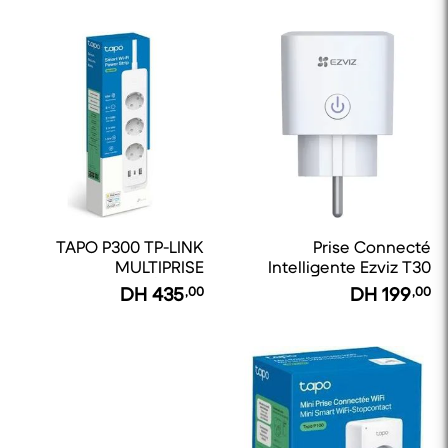
TAPO P300 TP-LINK
Prise Connecté
MULTIPRISE
Intelligente Ezviz T30
CONNECTÉE WIFI
10A
DH
435
,00
DH
199
,00