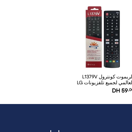
الريموت كونترول L1379V
لعالمي لجميع تلفزيونات LG
DH
59
,0