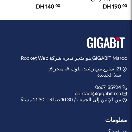
EuroToner
DH
140
,00
DH
190
,00
GIGABIT Maroc هو متجر تديره شركة Rocket Web
21، شارع مي رشيد، بلوك A، متجر 6,
سلا الجديدة
0667135924
contact@gigabit.ma
من الإثنين إلى الجمعة / 10:30 صباحًا - 21:30 مساءً
معلومات
من نحن؟