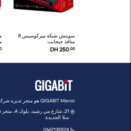
سويتش شبكة ميركوسيس 8
منافذ جيجابت
م
0
DH
250
,00
GIGABIT Maroc هو متجر تديره شركة Rocket Web
21، شارع مي رشيد، بلوك A، متجر 6,
سلا الجديدة
0667135924