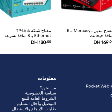
مفتاح تبديل Mercusys بـ 5
مفتاح شبكة TP-Link
نافذ جيجابت
Ethernet بـ 8 منافذ بسرعة
10/100 ميغابت في الثانية
DH
130
,00
DH
169
,0
معلومات
من نحن؟
سياسة الخصوصية
الشروط العامة للبيع
التوصيل وآجال التسليم
طلبات الإرجاع والاستبدال