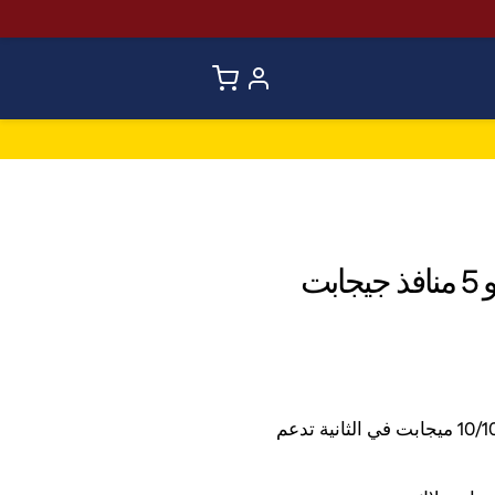
5 منافذ RJ45 بسرعة 10/100/1000 ميجابت في الثانية تدعم