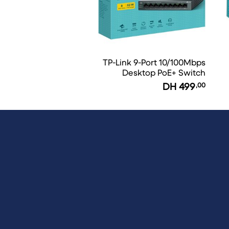
TP-Link 9-Port 10/100Mbps
Desktop PoE+ Switch
LiteWave LS109P
DH
499
,00