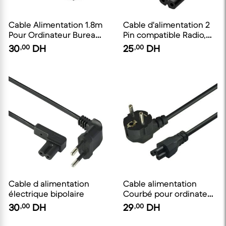
Cable Alimentation 1.8m
Cable d'alimentation 2
Pour Ordinateur Bureau
Pin compatible Radio,
Original
TV et Imprimante
30
,00
DH
25
,00
DH
Cable d alimentation
Cable alimentation
électrique bipolaire
Courbé pour ordinateur
portable
30
,00
DH
29
,00
DH