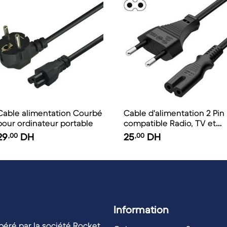
Cable alimentation Courbé
Cable d'alimentation 2 Pin
pour ordinateur portable
compatible Radio, TV et
Imprimante
29
,00
DH
25
,00
DH
Information
éré par la société Rocket