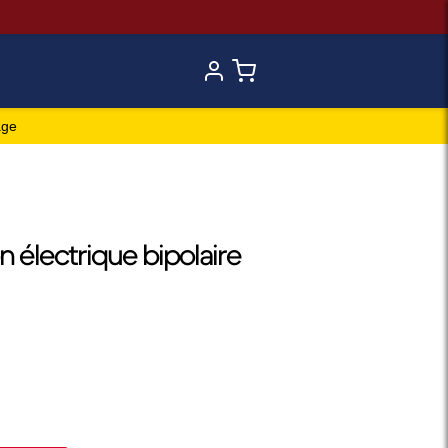
age
n électrique bipolaire