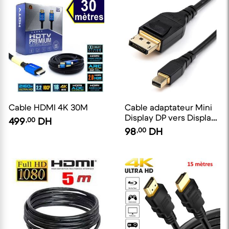
Cable HDMI 4K 30M
Cable adaptateur Mini
Display DP vers Display
499
,00
DH
Port 1.5m
98
,00
DH