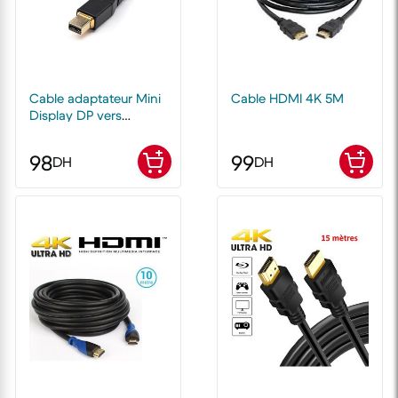
Cable adaptateur Mini
Cable HDMI 4K 5M
Display DP vers
Display Port 1.5m
98
99
DH
DH