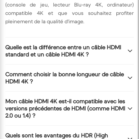
(console de jeu, lecteur Blu-ray 4K, ordinateur)
compatible 4K et que vous souhaitez profiter
pleinement de la qualité d'image.
Quelle est la différence entre un câble HDMI
standard et un câble HDMI 4K ?
Les câbles HDMI standard peuvent avoir des
Comment choisir la bonne longueur de câble
HDMI 4K ?
limitations de bande passante, les empêchant de
supporter le débit de données nécessaire pour une
résolution 4K à des fréquences d'images élevées
La longueur du câble dépendra de la distance entre
Mon câble HDMI 4K est-il compatible avec les
(comme 60Hz) ou pour des fonctionnalités avancées
versions précédentes de HDMI (comme HDMI
votre appareil source (ex: box TV, console) et votre
2.0 ou 1.4) ?
comme le HDR (High Dynamic Range). Les câbles
écran (TV, moniteur). Pour des distances courtes
HDMI 4K, souvent appelés 'High Speed' ou 'Premium
(jusqu'à 5 mètres), un câble standard de bonne
High Speed', sont certifiés pour supporter ces débits
qualité suffit généralement. Pour des distances plus
Oui, les câbles HDMI sont rétrocompatibles. Un câble
Quels sont les avantages du HDR (High