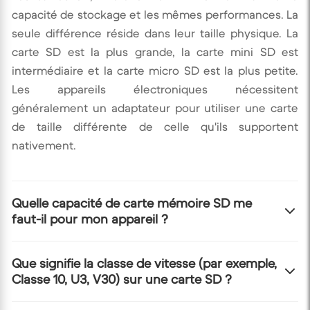
capacité de stockage et les mêmes performances. La
seule différence réside dans leur taille physique. La
carte SD est la plus grande, la carte mini SD est
intermédiaire et la carte micro SD est la plus petite.
Les appareils électroniques nécessitent
généralement un adaptateur pour utiliser une carte
de taille différente de celle qu'ils supportent
nativement.
Quelle capacité de carte mémoire SD me
faut-il pour mon appareil ?
Cela dépend de l'utilisation prévue. Pour de simples
Que signifie la classe de vitesse (par exemple,
Classe 10, U3, V30) sur une carte SD ?
photos et documents, une carte de 16 Go ou 32 Go
peut suffire. Pour des vidéos haute définition, des