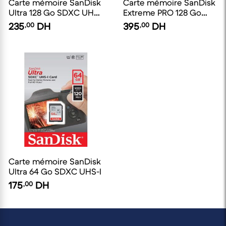
Carte mémoire SanDisk
Carte mémoire SanDisk
Ultra 128 Go SDXC UHS-
Extreme PRO 128 Go
I
SDXC UHS-I
235
,00
DH
395
,00
DH
Carte mémoire SanDisk
Ultra 64 Go SDXC UHS-I
175
,00
DH