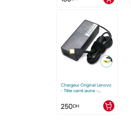
Chargeur Original Lenovo
- Tête carré jaune -
Occasion - 90W 20v, 4.5A
250
DH