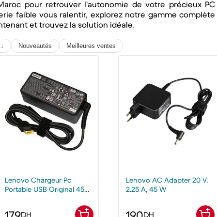
 Maroc pour retrouver l'autonomie de votre précieux PC
erie faible vous ralentir, explorez notre gamme complète
enant et trouvez la solution idéale.
 ↓
Nouveautés
Meilleures ventes
Lenovo Chargeur Pc
Lenovo AC Adapter 20 V,
Portable USB Original 45W
2.25 A, 45 W
/ 20V / 2.25A - Adaptateur
AC -ADLX45DLC3A
179
190
DH
DH