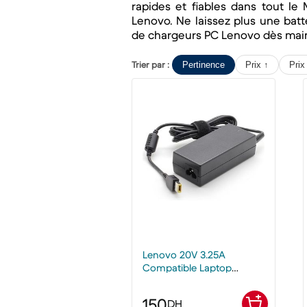
rapides et fiables dans tout le
Lenovo. Ne laissez plus une batt
de chargeurs PC Lenovo dès maint
Trier par :
Pertinence
Prix ↑
Prix
Lenovo 20V 3.25A
Compatible Laptop
Charger 65W AC Power
Adapter
150
DH