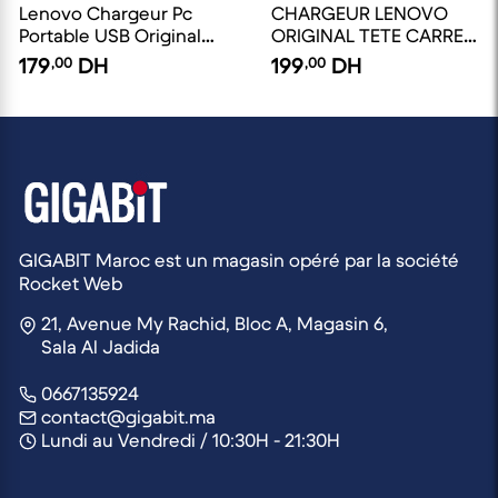
Lenovo Chargeur Pc
CHARGEUR LENOVO
Portable USB Original
ORIGINAL TETE CARRE
45W / 20V / 2.25A -
JAUNE 20V /3.25A /65W
179
,00
DH
199
,00
DH
Adaptateur AC -
ADLX45DLC3A
GIGABIT Maroc est un magasin opéré par la société
Rocket Web
21, Avenue My Rachid, Bloc A, Magasin 6,
Sala Al Jadida
0667135924
contact@gigabit.ma
Lundi au Vendredi / 10:30H - 21:30H