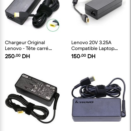
Chargeur Original
Lenovo 20V 3.25A
Lenovo - Tête carré
Compatible Laptop
jaune - Occasion - 90W
Charger 65W AC Power
250
,00
DH
150
,00
DH
20v, 4.5A
Adapter