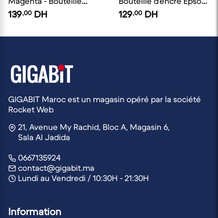
Magenta - Bouteille
Bouteille d'encre Epson
d'encre Canon d'origine
EcoTank d'origine
139
,00
DH
129
,00
DH
GIGABIT Maroc est un magasin opéré par la société
Rocket Web
21, Avenue My Rachid, Bloc A, Magasin 6,
Sala Al Jadida
0667135924
contact@gigabit.ma
Lundi au Vendredi / 10:30H - 21:30H
Information