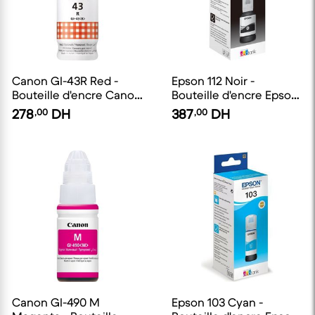
Canon GI-43R Red -
Epson 112 Noir -
Bouteille d'encre Canon
Bouteille d'encre Epson
d'origine
EcoTank d'origine
278
,00
DH
387
,00
DH
Canon GI-490 M
Epson 103 Cyan -