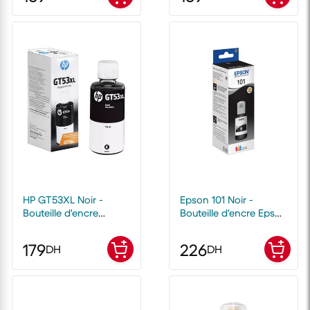
HP GT53XL Noir -
Epson 101 Noir -
Bouteille d'encre
Bouteille d'encre Epson
grande capacité HP
EcoTank d'origine
d'origine
179
226
DH
DH