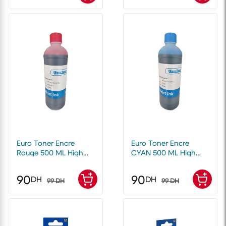
Euro Toner Encre
Euro Toner Encre
Rouge 500 ML High
CYAN 500 ML High
Quality compatible
Quality compatible
avec toutes
avec toutes
90
90
DH
DH
Imprimantes
99 DH
Imprimantes
99 DH