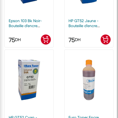
Epson 103 Bk Noir-
HP GT52 Jaune -
Bouteille d'encre
Bouteille d'encre
compatible EuroToner
compatible EuroToner
75
75
DH
DH
HP GT52 Cyan -
Euro Toner Encre