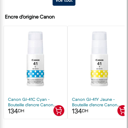
Voir tout
Encre d'origine Canon
Canon GI-41C Cyan -
Canon GI-41Y Jaune -
Bouteille d'encre Canon
Bouteille d'encre Canon
134
134
d'origine
d'origine
DH
DH