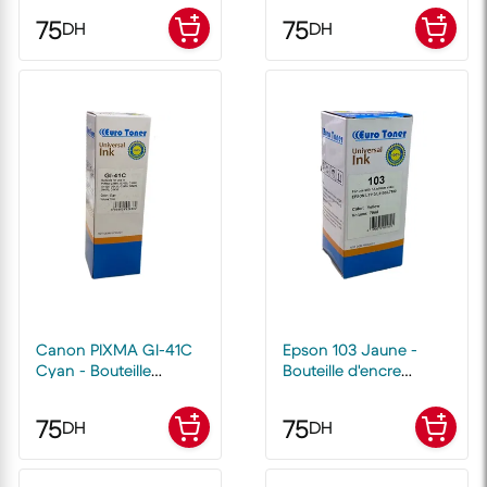
EuroToner
75
75
DH
DH
Canon PIXMA Gl-41C
Epson 103 Jaune -
Cyan - Bouteille
Bouteille d'encre
d'encre compatible
compatible EuroToner
EuroToner
75
75
DH
DH