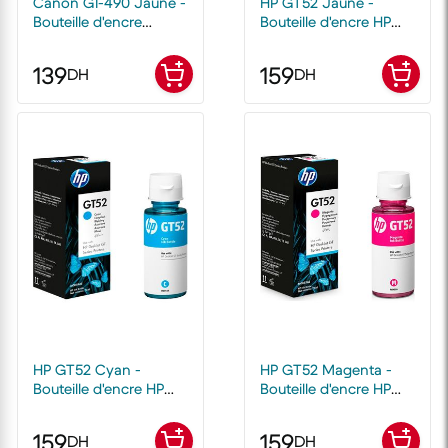
Canon GI-490 Jaune -
HP GT52 Jaune -
Bouteille d'encre
Bouteille d'encre HP
Canon d'origine
d'origine
139
159
DH
DH
HP GT52 Cyan -
HP GT52 Magenta -
Bouteille d'encre HP
Bouteille d'encre HP
d'origine
d'origine
159
159
DH
DH