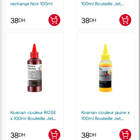
recharge Noir 100ml
100ml Bouteille Jet
d'encre Cartouche
Recharge Kit
38
38
DH
DH
Koanan couleur ROSE
Koanan couleur jaune x
x 100ml Bouteille Jet
100ml Bouteille Jet
d'encre Cartouche
d'encre Cartouche
Recharge Kit
Recharge Kit
38
38
DH
DH