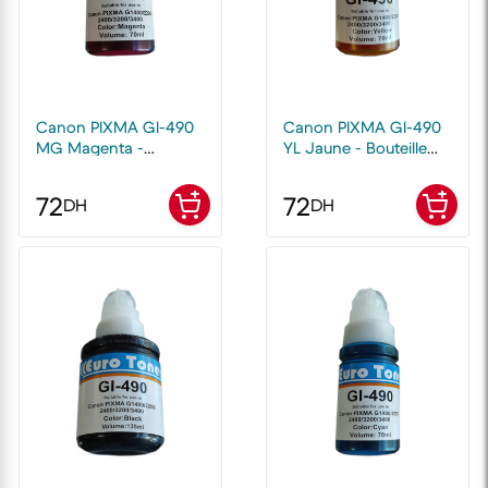
Canon PIXMA Gl-490
Canon PIXMA Gl-490
MG Magenta -
YL Jaune - Bouteille
Bouteille d'encre
d'encre compatible
compatible EuroToner
EuroToner
72
72
DH
DH