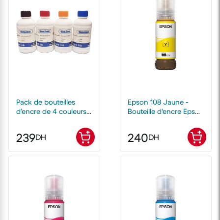
Pack de bouteilles
Epson 108 Jaune -
d’encre de 4 couleurs
Bouteille d'encre Epson
250ml Euro Toner
EcoTank d'origine
239
240
DH
DH