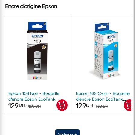
Encre d'origine Epson
Epson 103 Noir - Bouteille
Epson 103 Cyan - Bouteille
d'encre Epson EcoTank
d'encre Epson EcoTank
129
129
d'origine
d'origine
DH
DH
150 DH
150 DH