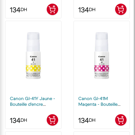
134
134
DH
DH
Canon GI-41Y Jaune -
Canon GI-41M
Bouteille d'encre
Magenta - Bouteille
Canon d'origine
d'encre Canon
d'origine
134
134
DH
DH