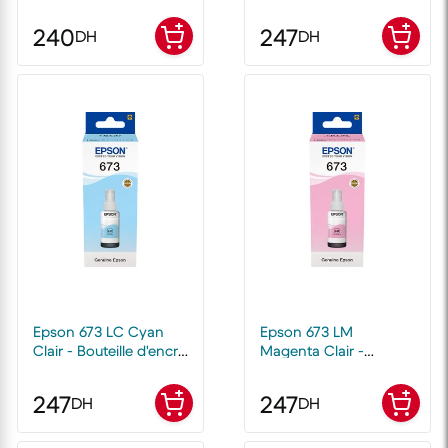
EcoTank d'origine
d'origine
240
247
DH
DH
Epson 673 LC Cyan
Epson 673 LM
Clair - Bouteille d'encre
Magenta Clair -
Epson d'origine
Bouteille d'encre Epson
d'origine
247
247
DH
DH