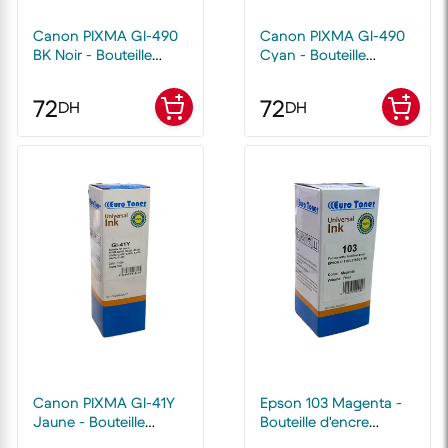
Canon PIXMA Gl-490
Canon PIXMA Gl-490
BK Noir - Bouteille
Cyan - Bouteille
d'encre compatible
d'encre compatible
EuroToner
EuroToner
72
72
DH
DH
Canon PIXMA Gl-41Y
Epson 103 Magenta -
Jaune - Bouteille
Bouteille d'encre
d'encre compatible
compatible EuroToner