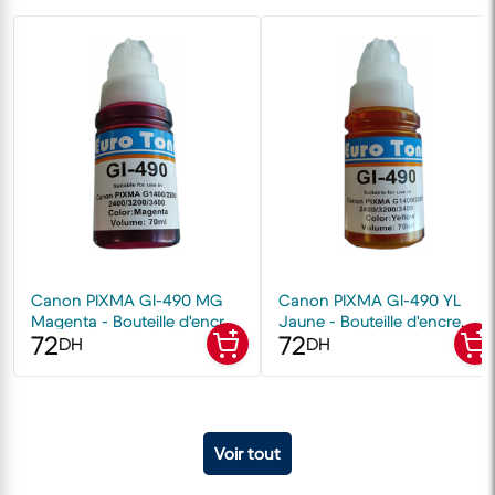
Canon PIXMA Gl-490 MG
Canon PIXMA Gl-490 YL
Magenta - Bouteille d'encre
Jaune - Bouteille d'encre
72
72
compatible EuroToner
compatible EuroToner
DH
DH
Voir tout