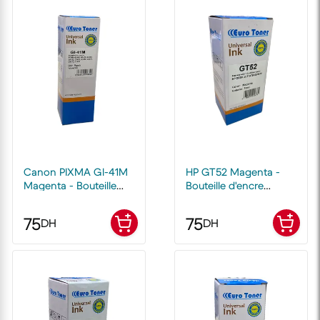
Canon PIXMA Gl-41M
HP GT52 Magenta -
Magenta - Bouteille
Bouteille d'encre
d'encre compatible
compatible EuroToner
EuroToner
75
75
DH
DH