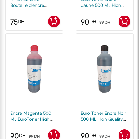
Bouteille d'encre
Jaune 500 ML High
compatible EuroToner
Quality compatible
avec toutes
75
90
DH
DH
Imprimantes
99 DH
Encre Magenta 500
Euro Toner Encre Noir
ML EuroToner High
500 ML High Quality
Quality compatible
compatible avec
avec HP et Canon
toutes Imprimantes HP
90
90
DH
DH
99 DH
et Canon
99 DH