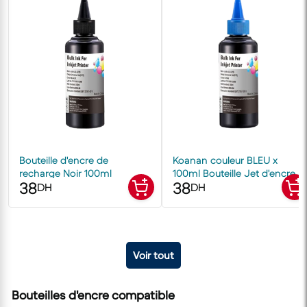
Bouteille d'encre de
Koanan couleur BLEU x
recharge Noir 100ml
100ml Bouteille Jet d'encre
38
38
Cartouche Recharge Kit
DH
DH
Voir tout
Bouteilles d'encre compatible