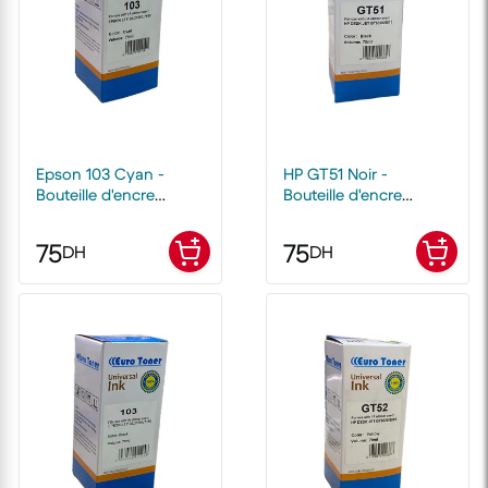
Epson 103 Cyan -
HP GT51 Noir -
Bouteille d'encre
Bouteille d'encre
compatible EuroToner
compatible EuroToner
75
75
DH
DH