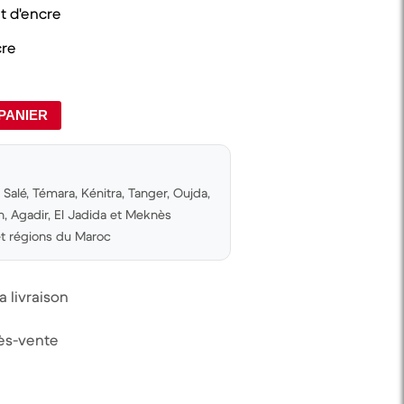
 d'
encre
cre
PANIER
Salé, Témara, Kénitra, Tanger, Oujda,
 Agadir, El Jadida et Meknès
 et régions du Maroc
 livraison
rès-vente