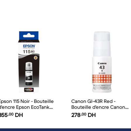
Epson 115 Noir - Bouteille
Canon GI-43R Red -
d'encre Epson EcoTank
Bouteille d'encre Canon
d'origine
d'origine
355
,00
DH
278
,00
DH