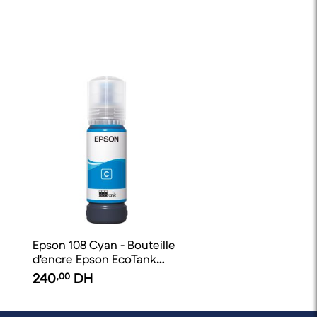
Epson 108 Cyan - Bouteille
d'encre Epson EcoTank
d'origine
240
,00
DH