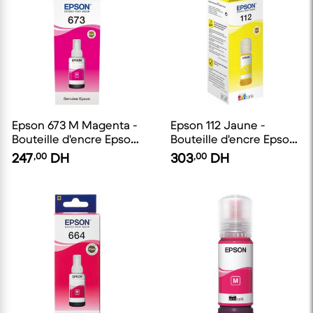
Epson 673 M Magenta -
Epson 112 Jaune -
Bouteille d'encre Epson
Bouteille d'encre Epson
d'origine
EcoTank d'origine
247
,00
DH
303
,00
DH