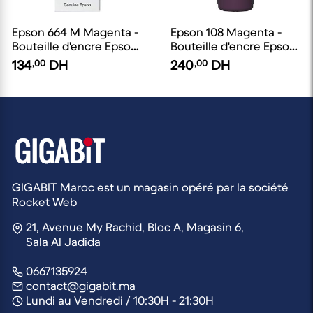
Epson 664 M Magenta -
Epson 108 Magenta -
Bouteille d'encre Epson
Bouteille d'encre Epson
d'origine
EcoTank d'origine
134
,00
DH
240
,00
DH
GIGABIT Maroc est un magasin opéré par la société
Rocket Web
21, Avenue My Rachid, Bloc A, Magasin 6,
Sala Al Jadida
0667135924
contact@gigabit.ma
Lundi au Vendredi / 10:30H - 21:30H