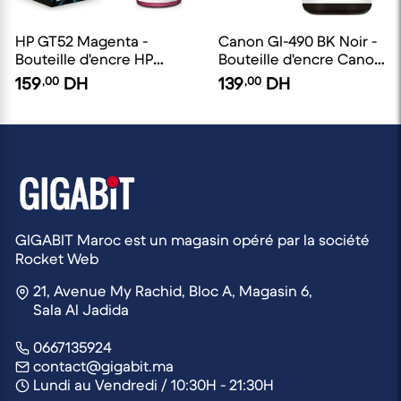
HP GT52 Magenta -
Canon GI-490 BK Noir -
Bouteille d'encre HP
Bouteille d'encre Canon
d'origine
d'origine
159
,00
DH
139
,00
DH
GIGABIT Maroc est un magasin opéré par la société
Rocket Web
21, Avenue My Rachid, Bloc A, Magasin 6,
Sala Al Jadida
0667135924
contact@gigabit.ma
Lundi au Vendredi / 10:30H - 21:30H