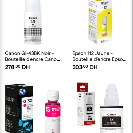
Canon GI-43BK Noir -
Epson 112 Jaune -
Bouteille d'encre Canon
Bouteille d'encre Epson
d'origine
EcoTank d'origine
278
,00
DH
303
,00
DH