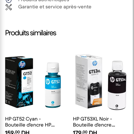
Garantie et service après-vente
Produits similaires
HP GT52 Cyan -
HP GT53XL Noir -
Bouteille d'encre HP
Bouteille d'encre
d'origine
grande capacité HP
159
,00
DH
179
,00
DH