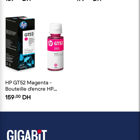
d'origine
HP GT52 Magenta -
Bouteille d'encre HP
d'origine
159
,00
DH