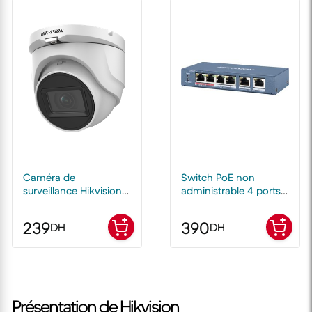
Caméra de
Switch PoE non
surveillance Hikvision
administrable 4 ports
DS-2CE76H0T-ITMF
Fast Ethernet
5MP – Dôme HDTVI IR
239
390
DH
DH
30 m, Vision Nocturne
Présentation de Hikvision