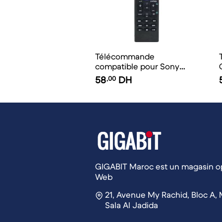
Télécommande
compatible pour Sony
LCD/LED TV
58
,00
DH
GIGABIT Maroc est un magasin op
Web
21, Avenue My Rachid, Bloc A, 
Sala Al Jadida