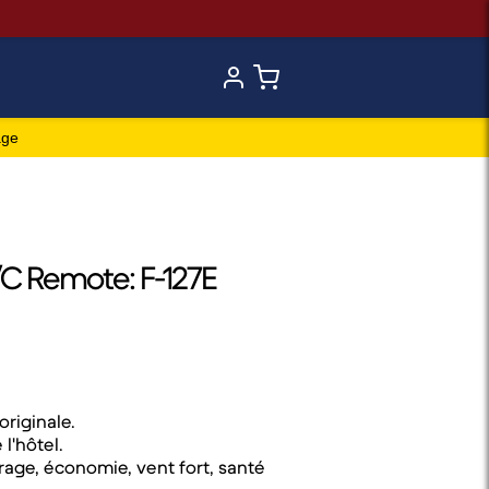
age
C Remote: F-127E
riginale.
l'hôtel.
rage, économie, vent fort, santé