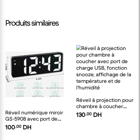
Produits similaires
Réveil à projection pour
chambre à coucher
Réveil numérique miroir
avec port de charge
130
,00
DH
GS-5908 avec port de
USB, fonction snooze,
charge USB, fonction
affichage de la
100
,00
DH
snooze, affichage de la
température et de
température et de
l'humidité