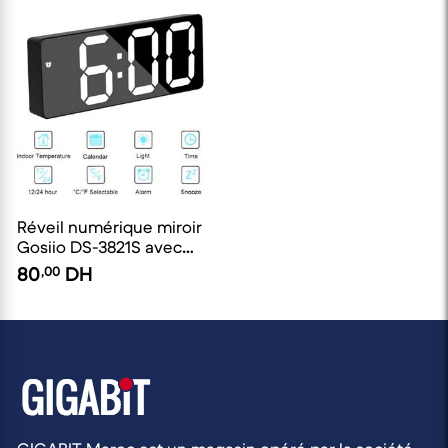
l'humidité
Réveil numérique miroir
Gosiio DS-3821S avec
port de charge USB,
80
,00
DH
fonction snooze,
affichage de la
température et de
l'humidité