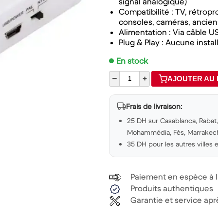
signal analogique)
Compatibilité : TV, rétropr
consoles, caméras, ancien
Alimentation : Via câble US
Plug & Play : Aucune instal
En stock
–
+
AJOUTER AU 
Frais de livraison:
25 DH sur Casablanca, Rabat, 
Mohammédia, Fès, Marrakech,
35 DH pour les autres villes
Paiement en espèce à la
Produits authentiques
Garantie et service ap