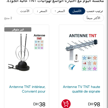
محسّنة اليوم مع اختيارنا الواسع لهوائيات TNT عالية الجودة.
ترتيب حسب :
الأفضل
السعر ↑
السعر ↓
الأحدث
2 منتج
الأكثر مبيعاً
غير متوفر
Antenne TNT intérieur,
Antenne TV TNT haute
Convient pour
qualité de signale
Chaines TV HD et SD
marocaines
38
98
DH
DH