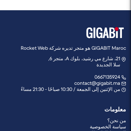
الخاص بك قوياً بما يكفي لمنطقتك، أو قد تكون هناك حاجة
كان الاستقبال ضعيفاً، أو موزع إذا كنت ترغب في توصيل عدة
إلى مضخم إشارة.
أجهزة تلفزيون، أو سارية وتثبيتات للهوائي الخارجي.
GIGABIT Maroc هو متجر تديره شركة Rocket Web
21، شارع مي رشيد، بلوك A، متجر 6,
سلا الجديدة
0667135924
contact@gigabit.ma
من الإثنين إلى الجمعة / 10:30 صباحًا - 21:30 مساءً
معلومات
من نحن؟
سياسة الخصوصية