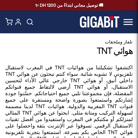
🚚 توصيل مجاني ابتداءً من 1200 DH ✨
تلفاز وملحقات
هوائي TNT
اكتشفوا تشكيلتنا من هوائيات TNT في المغرب لاستقبال
تلفزيوني لا تشوبه شائبة. سواء كنتم تبحثون عن هوائي TNT
داخلي أنيق، أو هوائي TNT خارجي عالي الأداء لتحسين
الاستقبال، أو هوائي TNT أرضي لالتقاط جميع قنواتكم
المفضلة، فإن مجموعتنا تلبي جميع احتياجاتكم. حسّنوا جودة
إشارتكم واستمتعوا بصورة واضحة ومستقرة على جميع
قنوات TNT المغربية والدولية. هوائيات TNT لدينا مصممة
لسهولة التركيب ومتانة مثلى. ابحثوا عن هوائي TNT المثالي
لمنزلكم أو مكتبكم في المغرب واستفيدوا من أفضل تقنيات
الاستقبال الرقمي. تسوقوا عبر الإنترنت بثقة واحصلوا على
هوائي TNT الخاص بكم بسرعة. استمتعوا بتجربة تلفزيونية