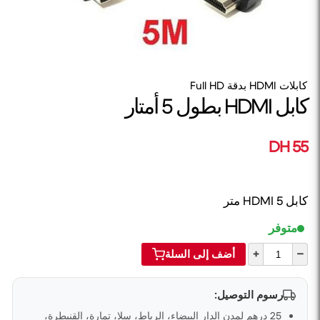
كابلات HDMI بدقة Full HD
كابل HDMI بطول 5 أمتار
55 DH
كابل HDMI 5 متر
متوفر
+
–
أضف إلى السلة
رسوم التوصيل:
25 درهم لمدن الدار البيضاء، الرباط، سلا، تمارة، القنيطرة،