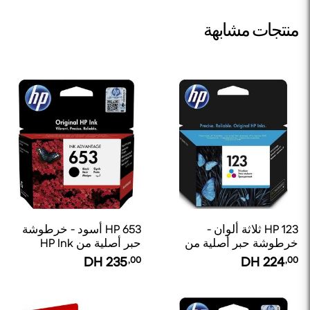
منتجات مشابهة
HP 123 ثلاثة ألوان -
HP 653 أسود - خرطوشة
خرطوشة حبر أصلية من
حبر أصلية من HP Ink
Advantage
HP
DH
235
,00
DH
224
,00