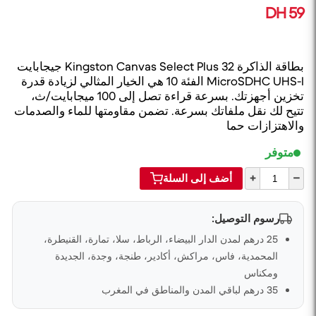
59 DH
بطاقة الذاكرة Kingston Canvas Select Plus 32 جيجابايت
MicroSDHC UHS-I الفئة 10 هي الخيار المثالي لزيادة قدرة
تخزين أجهزتك. بسرعة قراءة تصل إلى 100 ميجابايت/ث،
تتيح لك نقل ملفاتك بسرعة. تضمن مقاومتها للماء والصدمات
والاهتزازات حما
متوفر
+
–
أضف إلى السلة
رسوم التوصيل:
25 درهم لمدن الدار البيضاء، الرباط، سلا، تمارة، القنيطرة،
المحمدية، فاس، مراكش، أكادير، طنجة، وجدة، الجديدة
ومكناس
35 درهم لباقي المدن والمناطق في المغرب