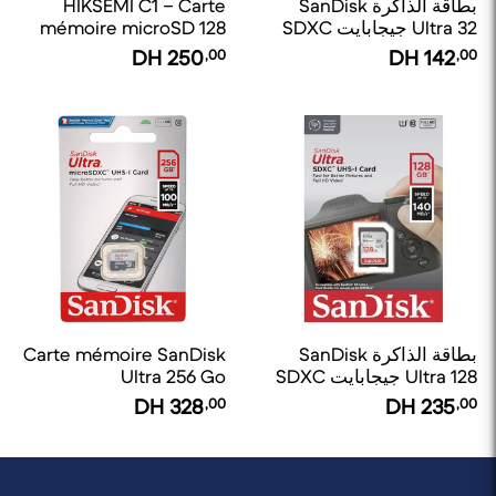
بطاقة الذاكرة SanDisk
HIKSEMI C1 – Carte
Ultra 32 جيجابايت SDXC
mémoire microSD 128
Go v30
UHS-I
DH
250
,00
DH
142
,00
بطاقة الذاكرة SanDisk
Carte mémoire SanDisk
Ultra 128 جيجابايت SDXC
Ultra 256 Go
microSDXC 100 mbps A1
UHS-I
DH
328
,00
DH
235
,00
CL10