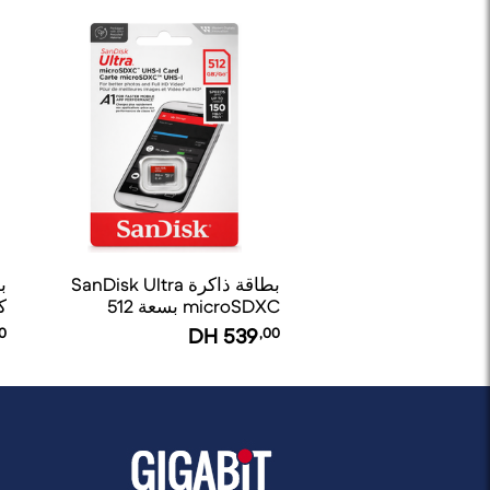
بطاقة ذاكرة SanDisk Ultra
ب
microSDXC بسعة 512
جيجابايت UHS-I A1 – سرعة
ج
0
DH
539
,00
تصل إلى 150 ميجابايت/ثانية
س