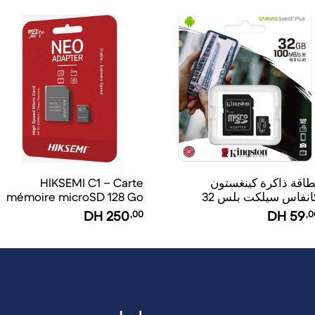
طاقة ذاكرة كينغستون
HIKSEMI C1 – Carte
كانفاس سيلكت بلس 32
mémoire microSD 128 Go
يجابايت مايكرو إس دي اتش
v30
DH
250
,00
DH
59
,0
ي يو إس - آي كلاس 10