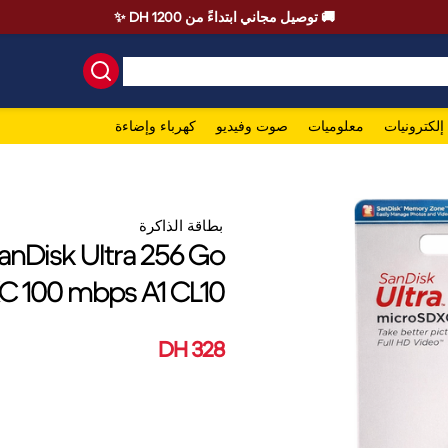
🚚 توصيل مجاني ابتداءً من 1200 DH ✨
إلكترونيات
معلوميات
صوت وفيديو
كهرباء وإضاءة
بطاقة الذاكرة
nDisk Ultra 256 Go
 100 mbps A1 CL10
328 DH