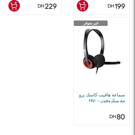
USB - للكمبيوتر
229
199
DH
DH
الشخصي، بلايستيشن 4 و
5
غير متوفر
سماعة هافيت كاسك برو
مع ميكروفون - HV-
H202D
80
DH