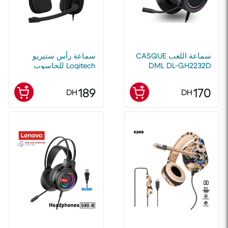
سماعة اللعب CASQUE
سماعة رأس ستيريو
DML DL-GH2232D
Logitech للحاسوب
RGB E-Sport gaming
موديل H151
189
170
DH
DH