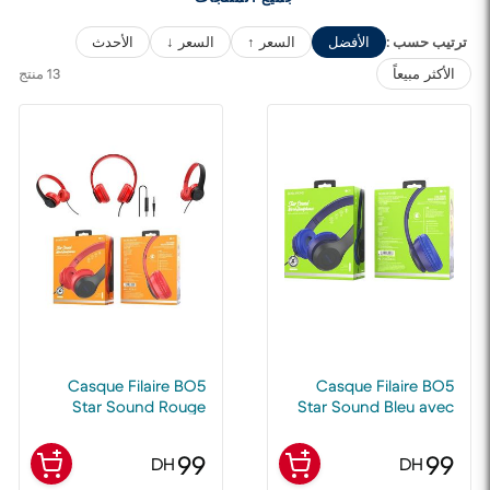
ترتيب حسب :
الأفضل
السعر ↑
السعر ↓
الأحدث
13 منتج
الأكثر مبيعاً
Casque Filaire BO5
Casque Filaire BO5
Star Sound Rouge
Star Sound Bleu avec
avec Microphone –
Microphone – Son
Son Stéréo HD, Jack
Stéréo HD, Jack 3,5
99
99
DH
DH
3,5 mm
mm