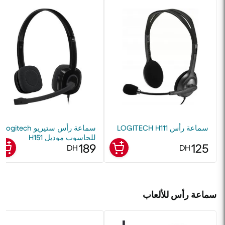
سماعة رأس LOGITECH H111
سماعة رأس ستيريو Logitech
للحاسوب موديل H151
189
125
DH
DH
سماعة رأس للألعاب