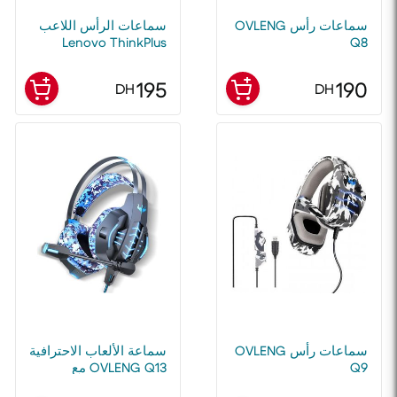
سماعات رأس OVLENG
سماعات الرأس اللاعب
Lenovo ThinkPlus
Q8
Headphones G80-B
195
190
DH
DH
سماعات رأس OVLENG
سماعة الألعاب الاحترافية
Q9
OVLENG Q13 مع
ميكروفون وأضواء LED