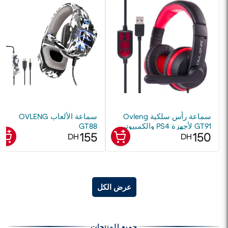
سماعة رأس سلكية Ovleng
سماعة الألعاب OVLENG
GT91 لأجهزة PS4 والكمبيوتر
GT88
155
150
الشخصي وأجهزة الكمبيوتر
DH
DH
المحمولة وأجهزة الألعاب
عرض الكل
جميع المنتجات