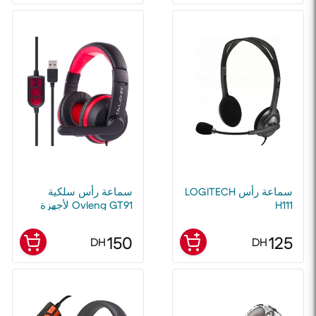
سماعة رأس LOGITECH
سماعة رأس سلكية
H111
Ovleng GT91 لأجهزة
PS4 والكمبيوتر الشخصي
وأجهزة الكمبيوتر
150
125
DH
DH
المحمولة وأجهزة الألعاب