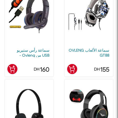
سماعة الألعاب OVLENG
سماعة رأس ستيريو
GT88
USB من Ovleng -
سماعات مع ميكروفون
لجهاز اللعب، سماعات
160
155
DH
DH
صوت عالية الجودة
للكمبيوتر