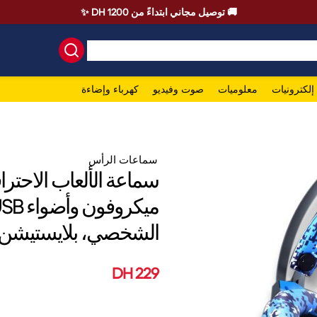
🚚 توصيل مجاني ابتداءً من 1200 DH ✨
إلكترونيات
معلوميات
صوت وفيديو
كهرباء وإضاءة
سماعات الرأس
الشخصي، بلايستيشن 4 و 5
229 DH