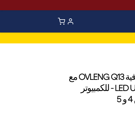
سماعة الألعاب الاحترافية OVLENG Q13 مع
ميكروفون وأضواء LED USB - للكمبيوتر