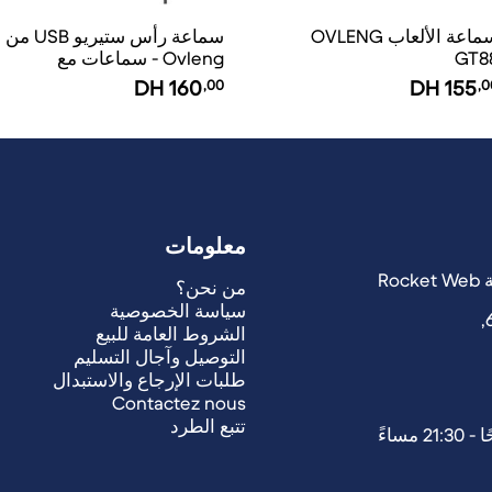
سماعة الألعاب OVLENG
سماعة رأس ستيريو USB من
GT8
Ovleng - سماعات مع
ميكروفون لجهاز اللعب،
DH
160
,00
DH
155
,0
سماعات صوت عالية الجودة
للكمبيوتر
معلومات
من نحن؟
سياسة الخصوصية
الشروط العامة للبيع
التوصيل وآجال التسليم
طلبات الإرجاع والاستبدال
Contactez nous
تتبع الطرد