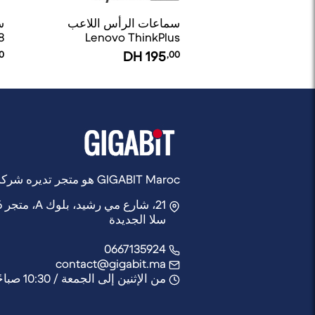
سماعات الرأس اللاعب
8
Lenovo ThinkPlus
Headphones G80-B
0
DH
195
,00
GIGABIT Maroc هو متجر تديره شركة Rocket Web
21، شارع مي رشيد، بلوك A، متجر 6,
سلا الجديدة
0667135924
contact@gigabit.ma
من الإثنين إلى الجمعة / 10:30 صباحًا - 21:30 مساءً