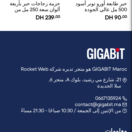
حبر طابعة أورو تونر أسود
حزمة زجاجات حبر بأربعة
500 مل عالي الجودة
ألوان سعة 250 مل من
متوافق مع جميع طابعات
يورو تونر
DH
239
,00
DH
90
,00
HP و Canon
GIGABIT Maroc هو متجر تديره شركة Rocket Web
21، شارع مي رشيد، بلوك A، متجر 6,
سلا الجديدة
0667135924
contact@gigabit.ma
من الإثنين إلى الجمعة / 10:30 صباحًا - 21:30 مساءً
معلومات