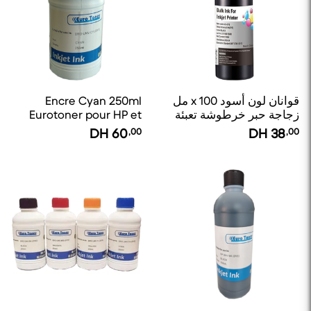
قوانان لون أسود x 100 مل
Encre Cyan 250ml
زجاجة حبر خرطوشة تعبئة
Eurotoner pour HP et
Canon
DH
60
,00
DH
38
,00