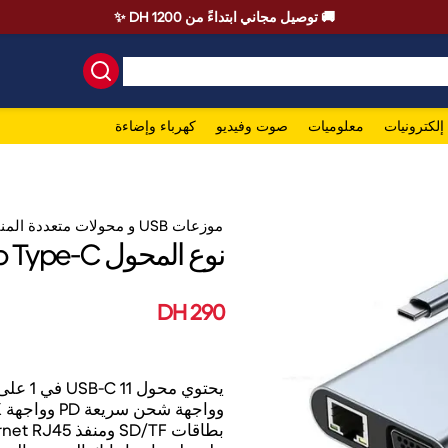
🚚 توصيل مجاني ابتداءً من 1200 DH ✨
إلكترونيات
معلوميات
صوت وفيديو
كهرباء وإضاءة
موزعات USB و محولات متعددة المنافذ
نوع المحول Hub Type-C إلى HDTV 11 في 1
290 DH