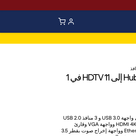
يحتوي محول USB-C 11 في 1 على واجهة USB 3.0 و 3 منافذ USB 2.0
وواجهة شحن سريعة PD وواجهة HDMI 4K وواجهة VGA وقارئ
بطاقات SD/TF ومنفذ Ethernet RJ45 وواجهة إخراج صوت بقطر 3.5