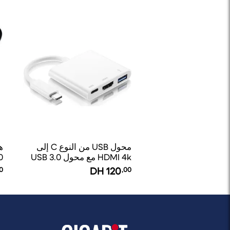
محول USB من النوع C إلى
HDMI 4k مع محول USB 3.0
3.0
Hub لجهاز MacBook Pro
0
DH
120
,00