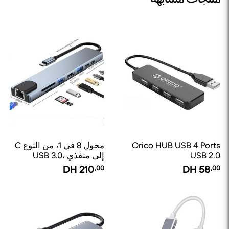
Orico HUB USB 4 Ports
محول 8 في 1، من النوع C
USB 2.0
إلى منفذي USB 3.0،
HDMI، بطاقة SD/TF، PD،
DH
210
,00
DH
58
,00
RJ45