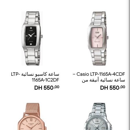
Casio LTP-1165A-4CDF –
ساعة كاسيو نسائية LTP-
ساعة نسائية أنيقة من
1165A-1C2DF
الستانلس ستيل
DH
550
,00
DH
550
,00