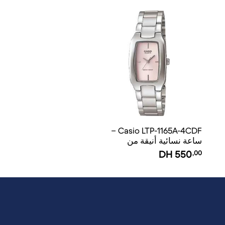
Casio LTP-1165A-4CDF –
ساعة نسائية أنيقة من
الستانلس ستيل
DH
550
,00