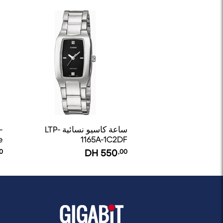
ساعة كاسيو نسائية LTP-
-
e
1165A-1C2DF
0
DH
550
,00