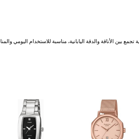
Casio LTP-1165A- النسائية تجمع بين الأناقة والدقة اليابانية، مناسبة للاستخدام ال