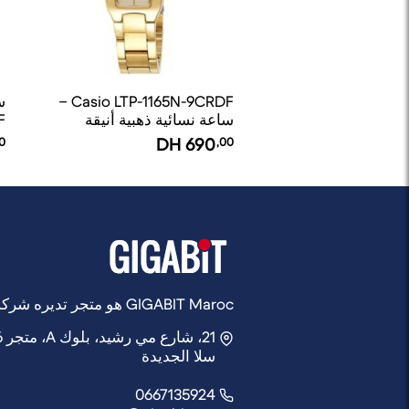
Casio LTP-1165N-9CRDF –
ساعة نسائية ذهبية أنيقة
F
0
DH
690
,00
GIGABIT Maroc هو متجر تديره شركة Rocket Web
21، شارع مي رشيد، بلوك A، متجر 6,
سلا الجديدة
0667135924