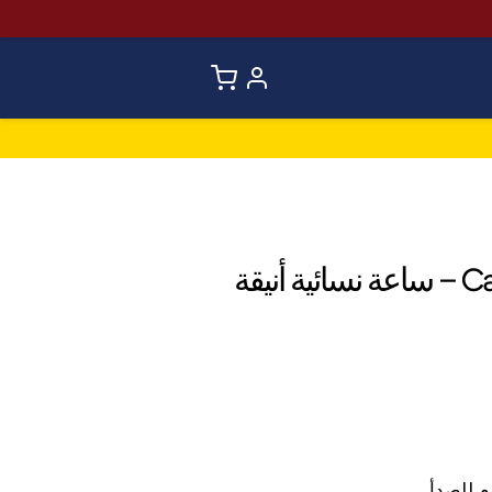
Casio LTP-1165A-4CDF – ساعة نسائية أنيقة
م للصدأ