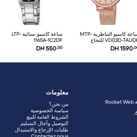
ساعة كاسيو التناظرية MTP-
ساعة كاسيو نسائية LTP-
VD03D-7AUD للنجاح
1165A-1C2DF
DH
550
,00
DH
1590
,0
معلومات
من نحن؟
سياسة الخصوصية
الشروط العامة للبيع
التوصيل وآجال التسليم
طلبات الإرجاع والاستبدال
Contactez nous