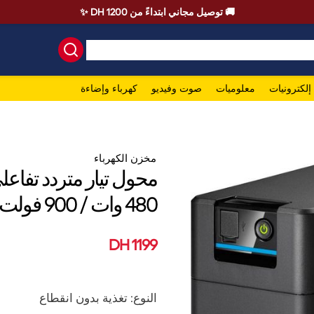
🚚 توصيل مجاني ابتداءً من 1200 DH ✨
إلكترونيات
معلوميات
صوت وفيديو
كهرباء وإضاءة
مخزن الكهرباء
480 وات / 900 فولت - 4 منافذ C13
1199 DH
النوع: تغذية بدون انقطاع