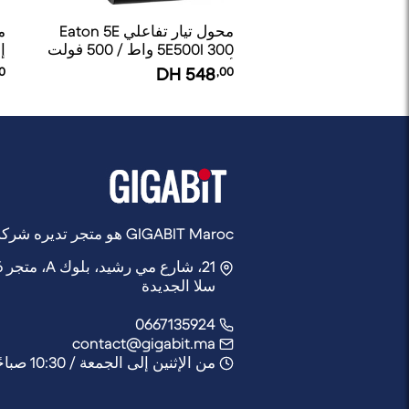
محول تيار تفاعلي Eaton 5E
م
5E500I 300 واط / 500 فولت
أمبير
0
DH
548
,00
مخ
GIGABIT Maroc هو متجر تديره شركة Rocket Web
21، شارع مي رشيد، بلوك A، متجر 6,
سلا الجديدة
0667135924
contact@gigabit.ma
من الإثنين إلى الجمعة / 10:30 صباحًا - 21:30 مساءً