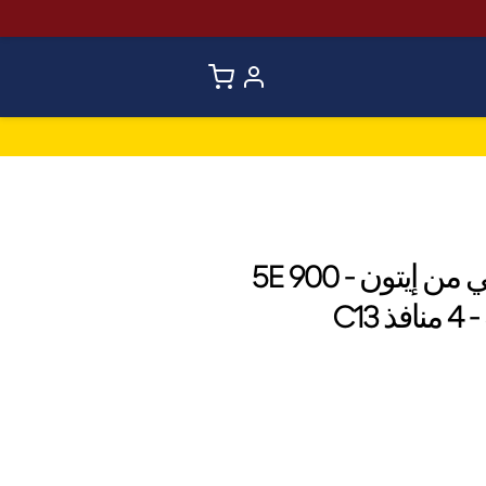
محول تيار متردد تفاعلي من إيتون 5E 900 -