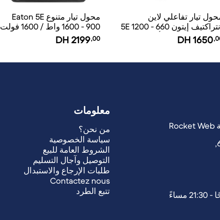
حول تيار تفاعلي لاين
محول تيار متنوع Eaton 5E
إنتراكتيف إيتون 5E 1200 - 660
1600 - 900 واط / 1600 فولت
واط / 1200 فولت أمبير - 6
- 6 منافذ C13
DH
2199
,00
DH
1650
,0
ارج C13
معلومات
من نحن؟
سياسة الخصوصية
الشروط العامة للبيع
التوصيل وآجال التسليم
طلبات الإرجاع والاستبدال
Contactez nous
تتبع الطرد