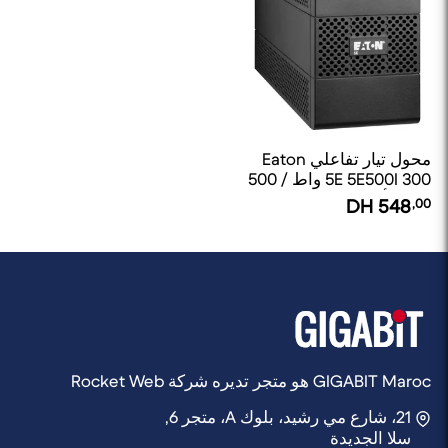
محول تيار تفاعلي Eaton
5E 5E500I 300 واط / 500
فولت أمبير
DH
548
,00
GIGABIT Maroc هو متجر تديره شركة Rocket Web
21، شارع مي رشيد، بلوك A، متجر 6,
سلا الجديدة