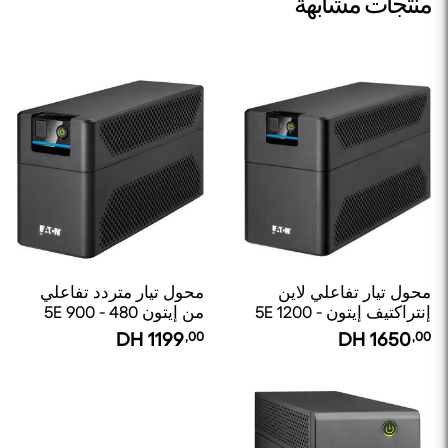
منتجات مشابهة
محول تيار تفاعلي لاين
محول تيار متردد تفاعلي
إنتراكتيف إيتون 5E 1200 -
من إيتون 5E 900 - 480
660 واط / 1200 فولت
وات / 900 فولت - 4 منافذ
DH
1199
,00
DH
1650
,00
أمبير - 6 مخارج C13
C13